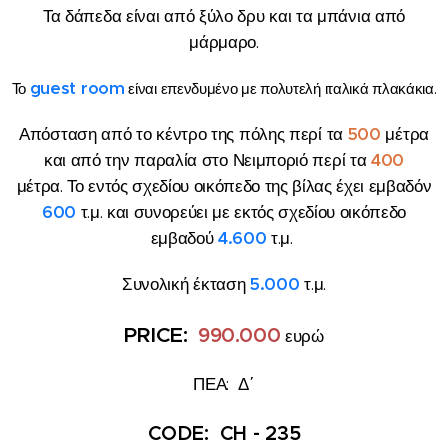
Τα δάπεδα είναι από ξύλο δρυ και τα μπάνια από
μάρμαρο.
guest room
Το
είναι επενδυμένο με πολυτελή ιταλικά πλακάκια.
Απόσταση από το κέντρο της πόλης περί τα
500
μέτρα
και από την παραλία στο Νειμποριό περί τα
400
μέτρα.
Το εντός σχεδίου οικόπεδο της βίλας έχει εμβαδόν
600
τ.μ. και συνορεύει με εκτός σχεδίου οικόπεδο
εμβαδού
4.600
τ.μ.
Συνολική έκταση
5.000
τ.μ.
PRICE:
99
0.000
ευρώ
ΠΕΑ: Δ΄
CODE: CH - 235