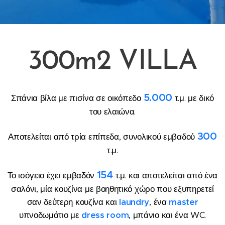
300m2 VILLA
5.000
Σπάνια βίλα με πισίνα σε οικόπεδο
τ.μ. με δικό
του ελαιώνα.
300
Αποτελείται από τρία επίπεδα, συνολικού εμβαδού
τ.μ.
154
Το ισόγειο έχει εμβαδόν
τ.μ. και αποτελείται από ένα
σαλόνι, μία κουζίνα με βοηθητικό χώρο που εξυπηρετεί
σαν δεύτερη κουζίνα και
l
aundry
, ένα
master
υπνοδωμάτιο με
dress room
, μπάνιο και ένα WC.